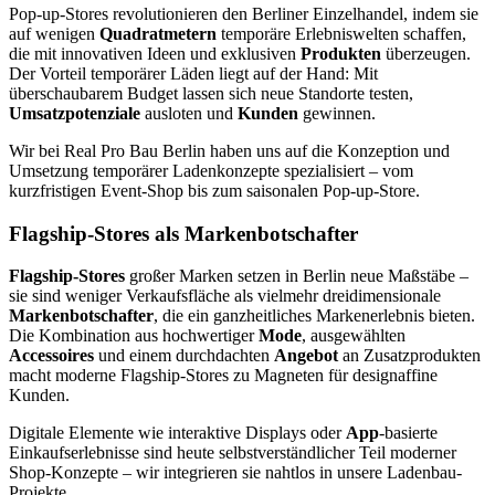
Pop-up-Stores revolutionieren den Berliner Einzelhandel, indem sie
auf wenigen
Quadratmetern
temporäre Erlebniswelten schaffen,
die mit innovativen Ideen und exklusiven
Produkten
überzeugen.
Der Vorteil temporärer Läden liegt auf der Hand: Mit
überschaubarem Budget lassen sich neue Standorte testen,
Umsatzpotenziale
ausloten und
Kunden
gewinnen.
Wir bei Real Pro Bau Berlin haben uns auf die Konzeption und
Umsetzung temporärer Ladenkonzepte spezialisiert – vom
kurzfristigen Event-Shop bis zum saisonalen Pop-up-Store.
Flagship-Stores als Markenbotschafter
Flagship-Stores
großer Marken setzen in Berlin neue Maßstäbe –
sie sind weniger Verkaufsfläche als vielmehr dreidimensionale
Markenbotschafter
, die ein ganzheitliches Markenerlebnis bieten.
Die Kombination aus hochwertiger
Mode
, ausgewählten
Accessoires
und einem durchdachten
Angebot
an Zusatzprodukten
macht moderne Flagship-Stores zu Magneten für designaffine
Kunden.
Digitale Elemente wie interaktive Displays oder
App
-basierte
Einkaufserlebnisse sind heute selbstverständlicher Teil moderner
Shop-Konzepte – wir integrieren sie nahtlos in unsere Ladenbau-
Projekte.