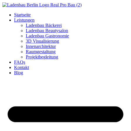
Zum
Inhalt
Startseite
wechseln
Leistungen
Ladenbau Bäckerei
Ladenbau Beautysalon
Ladenbau Gastronomie
3D Visualisierung
Innenarchitektur
Raumgestaltung
Projektbegleitung
FAQs
Kontakt
Blog