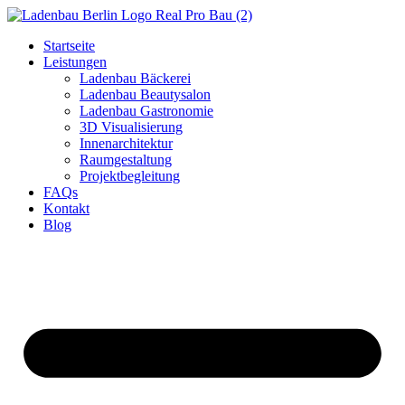
Zum
Inhalt
Startseite
wechseln
Leistungen
Ladenbau Bäckerei
Ladenbau Beautysalon
Ladenbau Gastronomie
3D Visualisierung
Innenarchitektur
Raumgestaltung
Projektbegleitung
FAQs
Kontakt
Blog